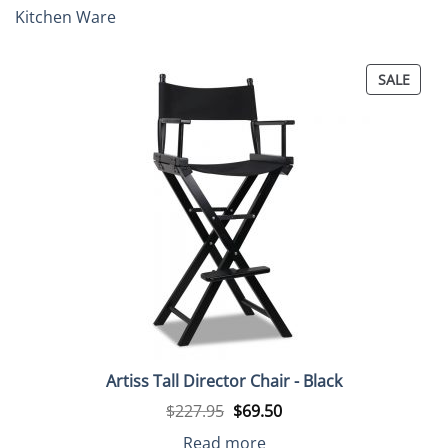
Kitchen Ware
PROD
SALE
ON
SALE
Artiss Tall Director Chair - Black
Original
Current
$
227.95
$
69.50
price
price
was:
is:
Read more