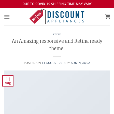
Skip
DUE TO COVID-19 SHIPPING TIME MAY VARY
to
content
STYLE
An Amazing responsive and Retina ready
theme.
POSTED ON
11 AUGUST 2013
BY
ADMIN_AQSA
11
Aug