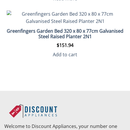
$227.95.
$69.50.
Greenfingers Garden Bed 320 x 80 x 77cm Galvanised
Steel Raised Planter 2N1
$
151.94
Add to cart
Welcome to Discount Appliances, your number one